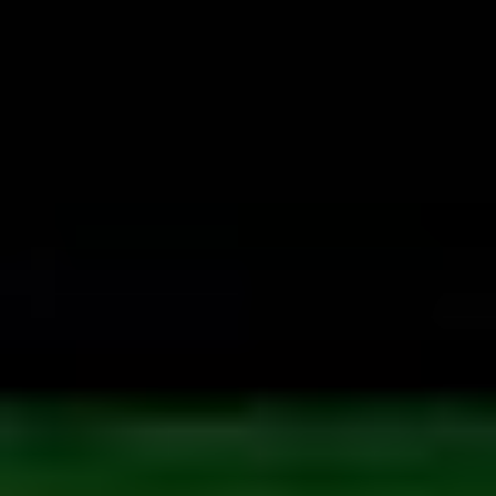
Rozwiązania Video
XSM Medyk
Materiały eksploatacyjne
Serwis
Zgłoszenie serwisowe
Serwis urządzeń wielofunkcyjnych
Serwis urządzeń produkcyjnych
Serwis urządzeń wielkoformatowych
Kontrakt Obsługi Serwisowej
O firmie
DKS
Oddziały
Kariera
Certyfikaty
Blog
Strefa Klienta
Eksport
Kontakt