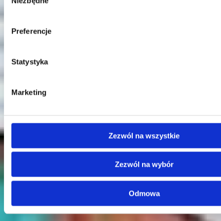
Niezbędne
zgody
Preferencje
Statystyka
Kontakt
Marketing
Centrala
Telefon:
58 309 03 07
E-mail:
kontakt@dks.pl
Zezwól na wszystkie
Dział Obsługi Klienta
Telefon:
58 350 66 05
E-mail:
serwis@dks.pl
Zezwól na wybór
Odmowa
DKS Sp. z o.o.
ul. Energetyczna 15