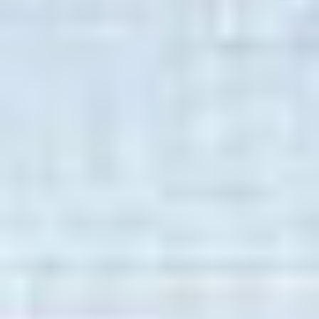
instalowanie i konfigurowanie oprogramowania
odbywa się bezpośrednio z serwera, bez
konieczności wykonywania operacji na
konkretnym urządzeniu,
pełna kompatybilność
– oprogramowanie do
zarządzania drukiem jest kompatybilne ze
wszystkimi najważniejszymi systemami
operacyjnymi: Windows, Mac OS, Novell i Linux,
cięcie kosztów
– mając wiedzę o tym, kto, ile, w
jakim formacie i w jakim trybie (kolor czy mono)
drukuje, możesz określić miejsca powstawania
kosztów i skutecznie je optymalizować: możesz
wprowadzić własną politykę kopiowania i
drukowania, która skłoni użytkowników do
stosowania ekonomicznych zasad użytkowania
sprzętu – możesz wymusić przekierowywanie
pracy (np. przechwytywanie dużych nakładów i
przesyłanie ich do szybkich i ekonomicznych
maszyn drukujących), usunąć wydruki w
niewłaściwym formacie czy zmienić tryb kolorowy
na monochromatyczny,