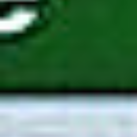
PaperCut
PaperCut MF
Obszar
:
Zarządzanie Drukowaniem
Przeznaczenie
:
System zarządzania drukiem
Skontaktuj się z nami
Opis
Do pobrania
Oprogramowanie PaperCut