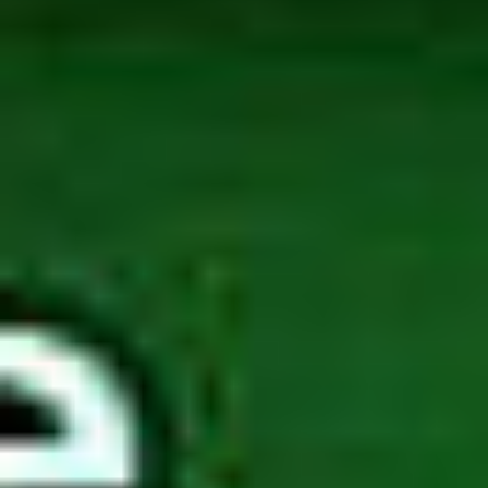
Home
>
Oferta
>
Produkty
>
Papercut Mf