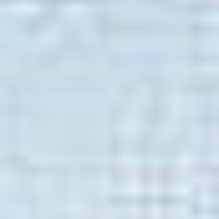
MF
Oprogramowanie PaperCut MF
pozwala przejąć
pełną kontrolę nad wszystkimi składnikami fizycznymi
i procesami, które tworzą środowisko druku w firmie.
Możesz zarządzać z jednego miejsca całą flotą
drukarek i urządzeń wielofunkcyjnych oraz
przydzielać upoważnienia pojedynczym
użytkownikom i grupom. Dzięki temu poznasz koszty
generowane przez konkretnych użytkowników i
poszczególne działy firmy.
Główne zalety zarządzania drukiem przy użyciu
programu PaperCut MF:
pełna kontrola nad flotą
– PaperCut MF pozwala
zarządzać całą flotą drukującą, wszystkimi
drukarkami, urządzeniami wielofunkcyjnymi czy
skanerami,
prosta obsługa
– system sam wyszukuje
urządzenia w sieci firmowej, administrator może
założyć konta użytkownikom, przydzielić
uprawnienia, ustalić limity – zarządzanie flotą,