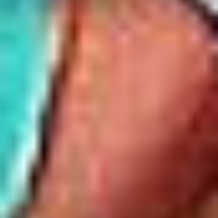
80-180
Kowale
NIP: 583-27-90-417
KRS: 0000099557
REGON: 190917946
Social media
Kontakt
Centrala
Telefon:
58 309 03 07
E-mail:
kontakt@dks.pl
Dział Obsługi Klienta
Telefon:
58 350 66 05
E-mail:
serwis@dks.pl
Szybkie menu
O nas