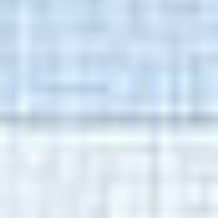
Jesteśmy tutaj, aby odpowiedzieć na Twoje pytania i
pomóc w każdej sprawie.
Porozmawiajmy
DKS Sp. z o.o.
ul. Energetyczna 15
80-180
Kowale
NIP: 583-27-90-417
KRS: 0000099557
REGON: 190917946
Social media
Szybkie menu
O nas