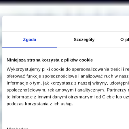
Zgoda
Szczegóły
O p
Klauzula Ochrony Danych / Data Protection
Niniejsza strona korzysta z plików cookie
Wykorzystujemy pliki cookie do spersonalizowania treści i r
oferować funkcje społecznościowe i analizować ruch w nasze
Informacje o tym, jak korzystasz z naszej witryny, udostęp
społecznościowym, reklamowym i analitycznym. Partnerzy
te informacje z innymi danymi otrzymanymi od Ciebie lub u
podczas korzystania z ich usług.
Wybór