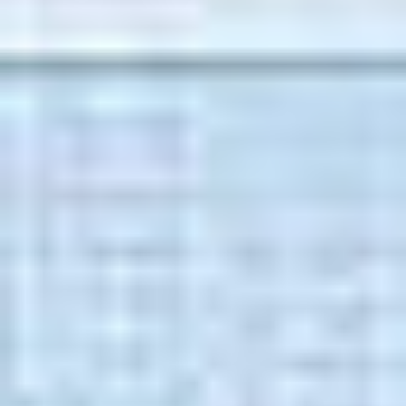
drukowanie bezprzewodowe
– nie musisz mieć
żadnych sterowników i aplikacji, żeby z
urządzenia mobilnego wysłać pliki do druku: po
przekazaniu do systemu możesz wykonać
zadanie na dowolnie wybranym urządzeniu,
Find-Me
– możesz dodawać swoje wydruki do
kolejki, a następnie zwolnić je na dowolnym
urządzeniu drukującym, które jest włączone w
system,
monitoring i raportowanie
– PaperCut pozwala
na pełny monitoring wszystkich zdarzeń w
środowisku druku oraz udostępnianie danych w
postaci raportów: system oferuje kilkadziesiąt
predefiniowanych raportów, w tym prezentacje
wpływu druku na środowisko naturalne – raporty
mogą być zapisane w pliku PDF, HTML i Excel,
elastyczne skalowanie systemu
– PaperCut MF
łatwo dopasowuje się do wielkości środowiska
druku w przedziale od 5 do 5000 użytkowników.
Skontaktuj się z nami!