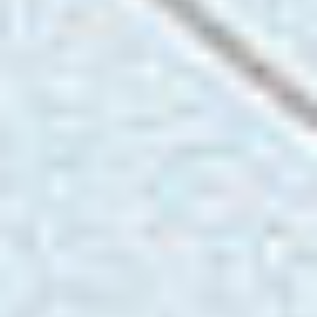
DKS Sp. z o.o.
ul. Energetyczna 15
80-180
Kowale
NIP: 583-27-90-417
KRS: 0000099557
REGON: 190917946
Social media
Szybkie menu
O nas