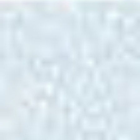
Contex
Nextimage 5 REPRO
Skontaktuj się z nami
Opis
Do pobrania
Nextimage 5 REPRO profesjonalne oprogramowanie
zarządzające skanowaniem i kopiowaniem
dokumentacji wielkoformatowej. Intuicyjny i wydajny
Nextimage 5 REPRO sprawia, że przepływ prac jest
bardziej produktywny niż kiedykolwiek wcześniej.
Dzięki nieograniczonemu wykorzystaniu pełnego 64-