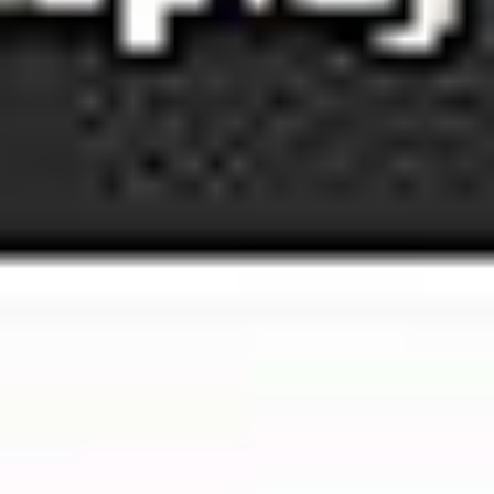
Rozwiązania Video
XSM Medyk
Materiały eksploatacyjne
Serwis
Zgłoszenie serwisowe
Serwis urządzeń wielofunkcyjnych
Serwis urządzeń produkcyjnych
Serwis urządzeń wielkoformatowych
Kontrakt Obsługi Serwisowej
O firmie
DKS
Oddziały
Kariera
Certyfikaty
Blog
Strefa Klienta
Eksport
Kontakt