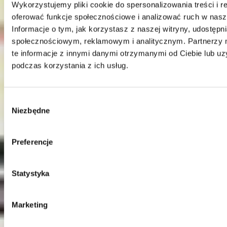
Wykorzystujemy pliki cookie do spersonalizowania treści i r
Kontakt
oferować funkcje społecznościowe i analizować ruch w nasze
Informacje o tym, jak korzystasz z naszej witryny, udostęp
Centrala
społecznościowym, reklamowym i analitycznym. Partnerzy
Telefon:
58 309 03 07
te informacje z innymi danymi otrzymanymi od Ciebie lub u
E-mail:
kontakt@dks.pl
podczas korzystania z ich usług.
Dział Obsługi Klienta
Telefon:
58 350 66 05
E-mail:
serwis@dks.pl
Wybór
Niezbędne
zgody
DKS Sp. z o.o.
Preferencje
ul. Energetyczna 15
80-180
Kowale
NIP: 583-27-90-417
Statystyka
KRS: 0000099557
REGON: 190917946
Marketing
Social media