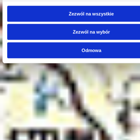
Zezwól na wszystkie
Kontakt
Centrala
Zezwól na wybór
Telefon:
58 309 03 07
E-mail:
kontakt@dks.pl
Odmowa
Dział Obsługi Klienta
Telefon:
58 350 66 05
E-mail:
serwis@dks.pl
Szybkie menu
O nas