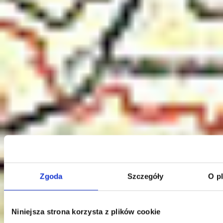
Klauzula Ochrony Danych / Data Protection
Zgoda
Szczegóły
O p
Niniejsza strona korzysta z plików cookie