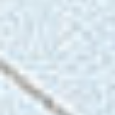
bitowego systemu operacyjnego, Nextimage jest w
stanie uchwycić najdłuższe oryginały w branży. Żaden
oryginał nie jest za duży dla tego oprogramowania.
Skanuj w żywych kolorach w sRGB, Adobe RGB lub
nawet w pełnym 48-bitowym trybie z wybranymi
skanerami. Archiwizuj i ulepszaj mapy za pomocą
zaawansowanych opcji redukcji kolorów. Digitalizuj i
przywracaj monochromatyczne oryginały dzięki
unikalnym filtrom adaptacyjnym i zaawansowanej
eliminacji tła. Kopiuj w locie swoje dokumenty na
dowolny ploter pracujący w sieci lokalnej.
Skontaktuj się z nami!
Jesteśmy tutaj, aby odpowiedzieć na Twoje pytania i
pomóc w każdej sprawie.
Porozmawiajmy