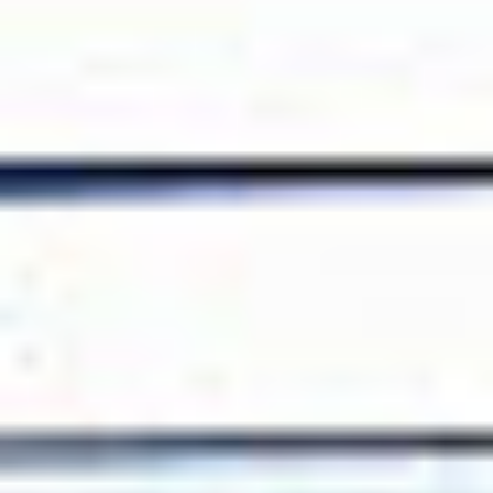
Home
>
Oferta
>
Produkty
>
Nextimage 5 Repro