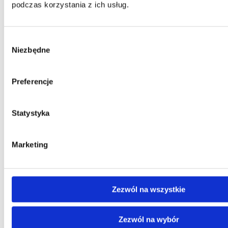
podczas korzystania z ich usług.
Wybór
Niezbędne
zgody
Preferencje
Statystyka
Marketing
Kontakt
Centrala
Zezwól na wszystkie
Telefon:
58 309 03 07
E-mail:
kontakt@dks.pl
Zezwól na wybór
Dział Obsługi Klienta