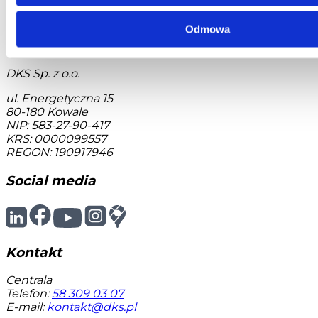
Telefon:
58 350 66 05
E-mail:
serwis@dks.pl
Odmowa
DKS Sp. z o.o.
ul. Energetyczna 15
80-180
Kowale
NIP: 583-27-90-417
KRS: 0000099557
REGON: 190917946
Social media
Kontakt
Centrala
Telefon:
58 309 03 07
E-mail:
kontakt@dks.pl