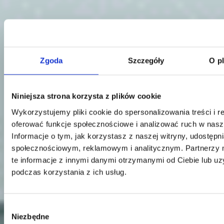
Zgoda
Szczegóły
O p
Klauzula Ochrony Danych / Data Protection
Niniejsza strona korzysta z plików cookie
Wykorzystujemy pliki cookie do spersonalizowania treści i r
oferować funkcje społecznościowe i analizować ruch w nasze
Informacje o tym, jak korzystasz z naszej witryny, udostęp
społecznościowym, reklamowym i analitycznym. Partnerzy
te informacje z innymi danymi otrzymanymi od Ciebie lub u
podczas korzystania z ich usług.
Wybór
Niezbędne
zgody