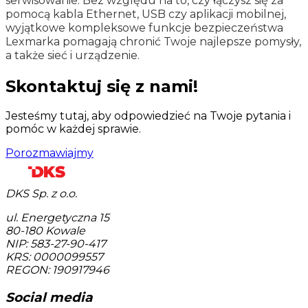
serwisowanie. Bez względu na to, czy łączysz się za
pomocą kabla Ethernet, USB czy aplikacji mobilnej,
wyjątkowe kompleksowe funkcje bezpieczeństwa
Lexmarka pomagają chronić Twoje najlepsze pomysły,
a także sieć i urządzenie.
Skontaktuj się z nami!
Jesteśmy tutaj, aby odpowiedzieć na Twoje pytania i
pomóc w każdej sprawie.
Porozmawiajmy
DKS Sp. z o.o.
ul. Energetyczna 15
80-180
Kowale
NIP: 583-27-90-417
KRS: 0000099557
REGON: 190917946
Social media