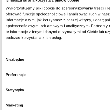
Niniejsza strona korzysta z plików cookie
Wykorzystujemy pliki cookie do spersonalizowania treści i r
oferować funkcje społecznościowe i analizować ruch w nasze
Informacje o tym, jak korzystasz z naszej witryny, udostęp
społecznościowym, reklamowym i analitycznym. Partnerzy
te informacje z innymi danymi otrzymanymi od Ciebie lub u
podczas korzystania z ich usług.
Wybór
Niezbędne
zgody
Kontakt
Preferencje
Centrala
Telefon:
58 309 03 07
Statystyka
E-mail:
kontakt@dks.pl
Dział Obsługi Klienta
Marketing
Telefon:
58 350 66 05