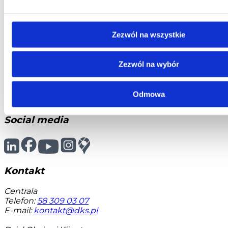
E-mail:
serwis@dks.pl
Zezwól na wszystkie
DKS Sp. z o.o.
ul. Energetyczna 15
Zezwól na wybór
80-180
Kowale
NIP: 583-27-90-417
KRS: 0000099557
Odmowa
REGON: 190917946
Social media
Kontakt
Centrala
Telefon:
58 309 03 07
E-mail:
kontakt@dks.pl