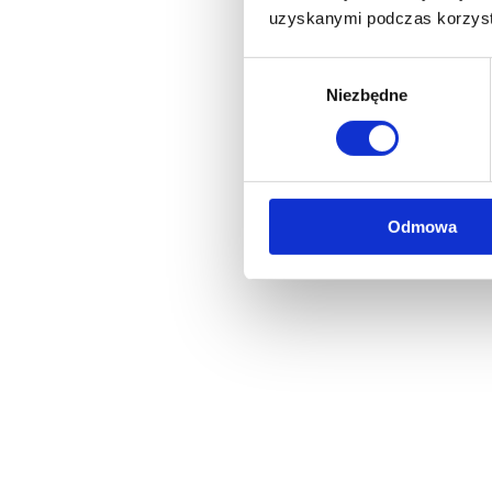
uzyskanymi podczas korzysta
Wybór
Niezbędne
zgody
Odmowa