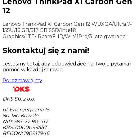
Lenovo ThinkPad X1 Carbon Gen
12
Lenovo ThinkPad X1 Carbon Gen 12 WUXGA/Ultra 7-
155U/16 GB/512 GB SSD/Intel®
Graphics/LTE/IRcamFHD/Win11Pro/3 lata gwarancji
Skontaktuj się z nami!
Jesteśmy tutaj, aby odpowiedzieć na Twoje pytania i
pomóc w każdej sprawie.
Porozmawiajmy
DKS Sp. z o.o.
ul. Energetyczna 15
80-180
Kowale
NIP: 583-27-90-417
KRS: 0000099557
REGON: 190917946