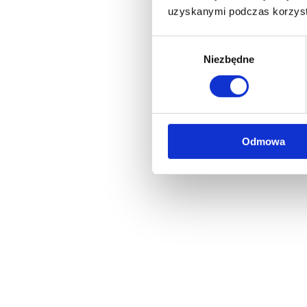
uzyskanymi podczas korzysta
Wybór
Niezbędne
zgody
Odmowa