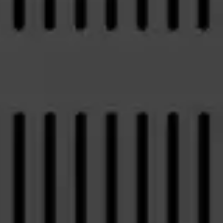
Dział Obsługi Klienta
Telefon:
58 350 66 05
E-mail:
serwis@dks.pl
Szybkie menu
O nas