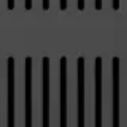
Kontakt
Centrala
Telefon:
58 309 03 07
E-mail:
kontakt@dks.pl
Dział Obsługi Klienta