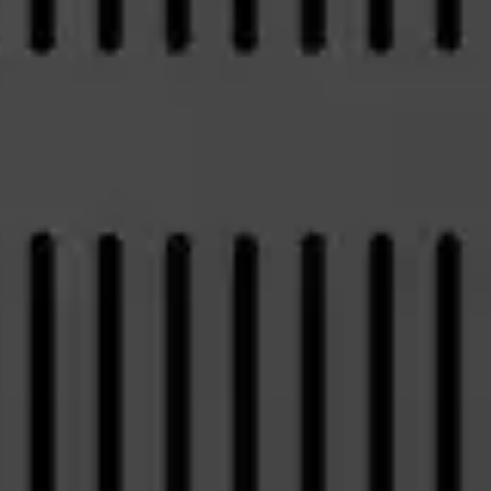
Telefon:
58 350 66 05
E-mail:
serwis@dks.pl
DKS Sp. z o.o.
ul. Energetyczna 15
80-180
Kowale
NIP: 583-27-90-417
KRS: 0000099557
REGON: 190917946
Social media
Kontakt
Centrala
Telefon:
58 309 03 07
E-mail:
kontakt@dks.pl