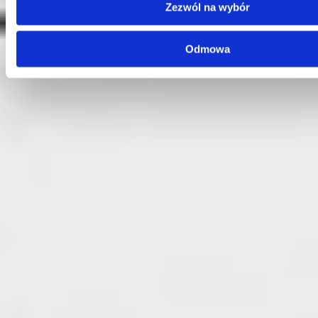
Zezwól na wybór
Odmowa
Kontakt
Centrala