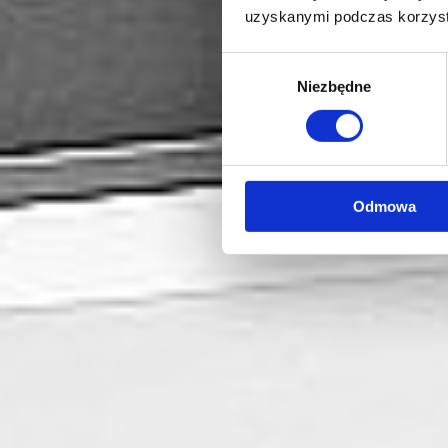
uzyskanymi podczas korzysta
Wybór
Niezbędne
zgody
Odmowa