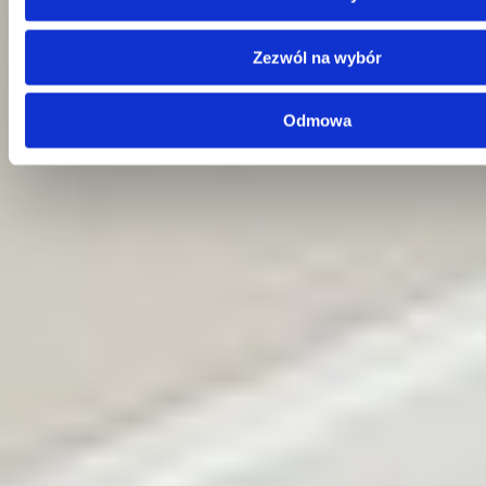
Centrala
Telefon:
58 309 03 07
Zezwól na wybór
E-mail:
kontakt@dks.pl
Dział Obsługi Klienta
Odmowa
Telefon:
58 350 66 05
E-mail:
serwis@dks.pl
Szybkie menu
O nas