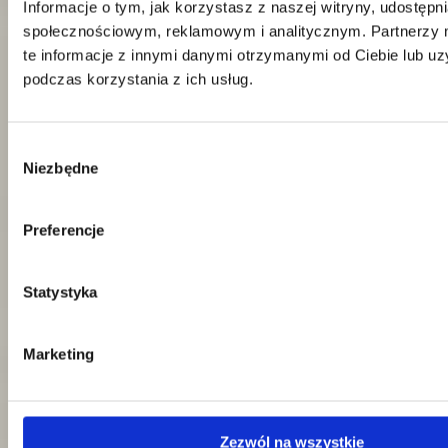
Informacje o tym, jak korzystasz z naszej witryny, udostęp
Telefon:
58 309 03 07
E-mail:
kontakt@dks.pl
społecznościowym, reklamowym i analitycznym. Partnerzy
te informacje z innymi danymi otrzymanymi od Ciebie lub u
Dział Obsługi Klienta
podczas korzystania z ich usług.
Telefon:
58 350 66 05
E-mail:
serwis@dks.pl
Wybór
Niezbędne
zgody
DKS Sp. z o.o.
ul. Energetyczna 15
Preferencje
80-180
Kowale
NIP: 583-27-90-417
KRS: 0000099557
REGON: 190917946
Statystyka
Social media
Marketing
Kontakt
Zezwól na wszystkie