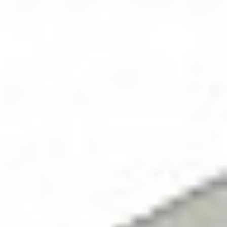
Rozwiązania Video
XSM Medyk
Materiały eksploatacyjne
Serwis
Zgłoszenie serwisowe
Serwis urządzeń wielofunkcyjnych
Serwis urządzeń produkcyjnych
Serwis urządzeń wielkoformatowych
Kontrakt Obsługi Serwisowej
O firmie
DKS
Oddziały
Kariera
Certyfikaty
Blog
Strefa Klienta
Eksport
Kontakt