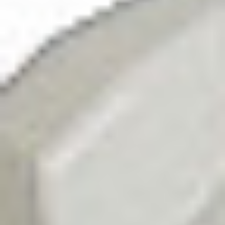
Home
>
Oferta
>
Produkty
>
Kip 770