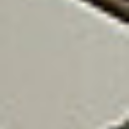
Pod ekranem znajduje się port USB umożliwiający
bezpośrednie skanowanie do pamięci USB i
bezpośredniego druku plików CAD z pamięci
przenośnych. Niewielka ilość miejsca potrzebna do
instalacji to oszczędność cennego miejsca w biurze
bez kompromisu z jakością i szybkością pracy.
Doskonałe narzędzie dla biur architektonicznych,
projektowych i innych użytkowników
oprogramowania CAD.
Skontaktuj się z nami!
Jesteśmy tutaj, aby odpowiedzieć na Twoje pytania i
pomóc w każdej sprawie.
Porozmawiajmy
DKS Sp. z o.o.
ul. Energetyczna 15
80-180
Kowale