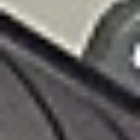
NIP: 583-27-90-417
KRS: 0000099557
REGON: 190917946
Social media
Szybkie menu
O nas