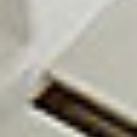
KIP
KIP 770
Skontaktuj się z nami
Opis
Do pobrania
KIP 770 to najmniejszy w swojej klasie wielofunkcyjny
system obsługujący format A0 (36” – 914mm). Został
zaprojektowany w celu zaspokojenia potrzeb
najbardziej wymagających użytkowników. Wszystkie
funkcje są obsługiwane przez zintegrowany
wielodotykowy ekran LCD z menu w języku polskim.