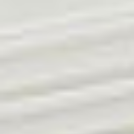
Ochrona sygnalistów
Klauzula Ochrony Danych / Data Protection