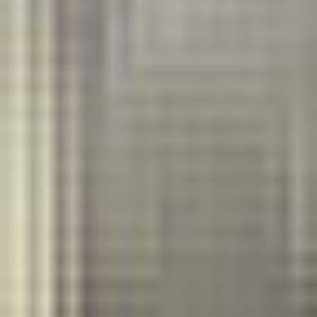
Canon
iRA DX C3725i
Skontaktuj się z nami
Opis
Do pobrania
Intuicyjne, kolorowe urządzenie wielofunkcyjne A3, pozwalające na
drukowanie i skanowanie w mniejszych nakładach i to wszytsko
zamknięte w kopmaktowej bryle. Dzięki ulepszonej łączności z chmurą,
możesz korzystać z dokumentów, w każdym miejscu. Unowocześniony
mechanizm podawania papieru, a do tego szkło odporne na plamy,
pozwalają na szybkie i dokładane skanowanie. Urządzenie to zapewnia