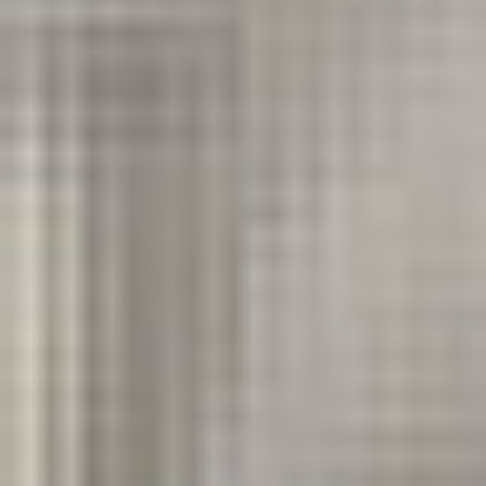
Home
>
Oferta
>
Produkty
>
Ira Dx C3725i