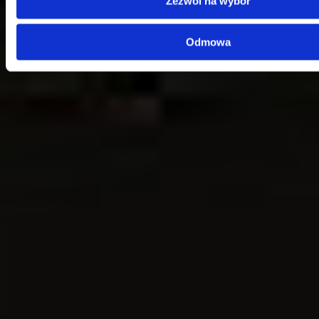
Zezwól na wybór
Dział Obsługi Klienta
Telefon:
58 350 66 05
E-mail:
serwis@dks.pl
Odmowa
Szybkie menu
O nas