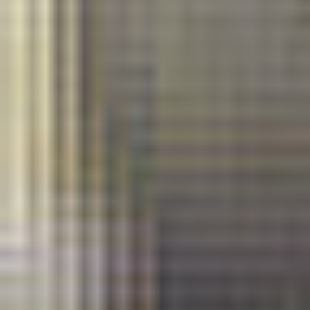
również wydajną digitalizację dokumentów, poprzez zautomatyzowane
procesy skanowania jak i przechowywania czy wyszukiwania
dokumentów. Urządzenie te jest zabezpieczone, a tym samym
zabezpieczone są Twoje dokumenty i sieć. Cechuje się niskim zużyciem
energii i cichą pracą.
Skontaktuj się z nami!
Jesteśmy tutaj, aby odpowiedzieć na Twoje pytania i
pomóc w każdej sprawie.
Porozmawiajmy
DKS Sp. z o.o.
ul. Energetyczna 15
80-180
Kowale
NIP: 583-27-90-417
KRS: 0000099557
REGON: 190917946