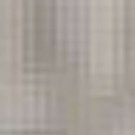
Rozwiązania Video
XSM Medyk
Materiały eksploatacyjne
Serwis
Zgłoszenie serwisowe
Serwis urządzeń wielofunkcyjnych
Serwis urządzeń produkcyjnych
Serwis urządzeń wielkoformatowych
Kontrakt Obsługi Serwisowej
O firmie
DKS
Oddziały
Kariera
Certyfikaty
Blog
Strefa Klienta
Eksport
Kontakt