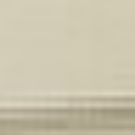
Klauzula Ochrony Danych / Data Protection