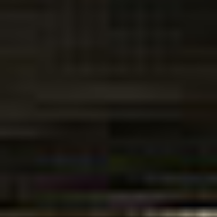
Ochrona sygnalistów