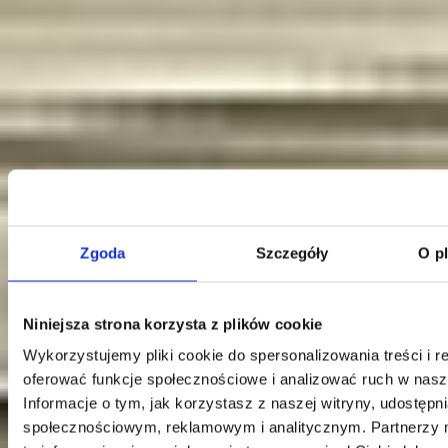
Zgoda
Szczegóły
O p
Kontakt
Niniejsza strona korzysta z plików cookie
Wykorzystujemy pliki cookie do spersonalizowania treści i r
Centrala
Telefon:
58 309 03 07
oferować funkcje społecznościowe i analizować ruch w nasze
E-mail:
kontakt@dks.pl
Informacje o tym, jak korzystasz z naszej witryny, udostęp
społecznościowym, reklamowym i analitycznym. Partnerzy
Dział Obsługi Klienta