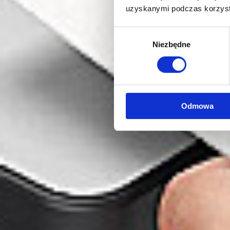
uzyskanymi podczas korzysta
Wybór
Niezbędne
zgody
Odmowa