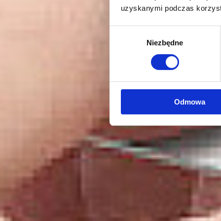
uzyskanymi podczas korzysta
Wybór
Niezbędne
zgody
Odmowa