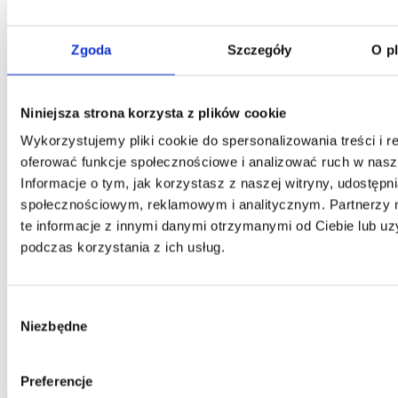
Kontakt
Zgoda
Szczegóły
O p
Centrala
Telefon:
58 309 03 07
E-mail:
kontakt@dks.pl
Niniejsza strona korzysta z plików cookie
Dział Obsługi Klienta
Telefon:
58 350 66 05
Wykorzystujemy pliki cookie do spersonalizowania treści i r
E-mail:
serwis@dks.pl
oferować funkcje społecznościowe i analizować ruch w nasze
Informacje o tym, jak korzystasz z naszej witryny, udostęp
społecznościowym, reklamowym i analitycznym. Partnerzy
DKS Sp. z o.o.
te informacje z innymi danymi otrzymanymi od Ciebie lub u
podczas korzystania z ich usług.
ul. Energetyczna 15
80-180
Kowale
NIP: 583-27-90-417
KRS: 0000099557
Wybór
REGON: 190917946
Niezbędne
zgody
Social media
Preferencje