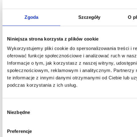
Kontakt
Zgoda
Szczegóły
O p
Centrala
Telefon:
58 309 03 07
E-mail:
kontakt@dks.pl
Niniejsza strona korzysta z plików cookie
Dział Obsługi Klienta
Telefon:
58 350 66 05
Wykorzystujemy pliki cookie do spersonalizowania treści i r
E-mail:
serwis@dks.pl
oferować funkcje społecznościowe i analizować ruch w nasze
Informacje o tym, jak korzystasz z naszej witryny, udostęp
społecznościowym, reklamowym i analitycznym. Partnerzy
DKS Sp. z o.o.
te informacje z innymi danymi otrzymanymi od Ciebie lub u
podczas korzystania z ich usług.
ul. Energetyczna 15
80-180
Kowale
NIP: 583-27-90-417
KRS: 0000099557
Wybór
REGON: 190917946
Niezbędne
zgody
Social media
Preferencje