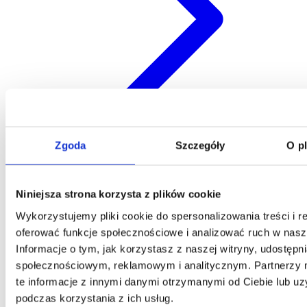
Zgoda
Szczegóły
O p
Kontakt
Niniejsza strona korzysta z plików cookie
Centrala
Wykorzystujemy pliki cookie do spersonalizowania treści i r
Telefon:
58 309 03 07
E-mail:
kontakt@dks.pl
oferować funkcje społecznościowe i analizować ruch w nasze
Informacje o tym, jak korzystasz z naszej witryny, udostęp
Dział Obsługi Klienta
społecznościowym, reklamowym i analitycznym. Partnerzy
Telefon:
58 350 66 05
te informacje z innymi danymi otrzymanymi od Ciebie lub u
E-mail:
serwis@dks.pl
podczas korzystania z ich usług.