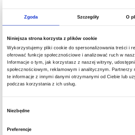
Kontakt
Zgoda
Szczegóły
O p
Centrala
Telefon:
58 309 03 07
E-mail:
kontakt@dks.pl
Niniejsza strona korzysta z plików cookie
Dział Obsługi Klienta
Telefon:
58 350 66 05
Wykorzystujemy pliki cookie do spersonalizowania treści i r
E-mail:
serwis@dks.pl
oferować funkcje społecznościowe i analizować ruch w nasze
Informacje o tym, jak korzystasz z naszej witryny, udostęp
społecznościowym, reklamowym i analitycznym. Partnerzy
DKS Sp. z o.o.
te informacje z innymi danymi otrzymanymi od Ciebie lub u
podczas korzystania z ich usług.
ul. Energetyczna 15
80-180
Kowale
NIP: 583-27-90-417
KRS: 0000099557
Wybór
REGON: 190917946
Niezbędne
zgody
Social media
Preferencje