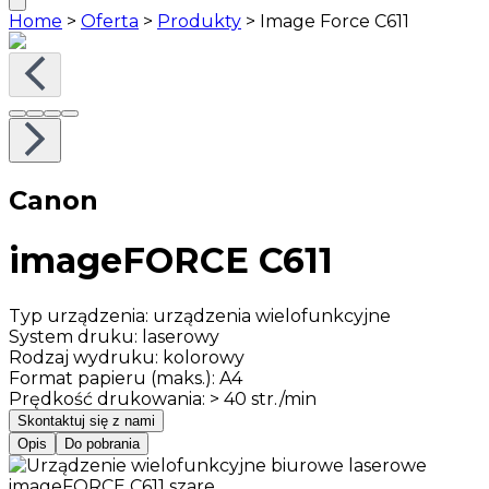
Home
>
Oferta
>
Produkty
>
Image Force C611
Canon
imageFORCE C611
Typ urządzenia
:
urządzenia wielofunkcyjne
System druku
:
laserowy
Rodzaj wydruku
:
kolorowy
Format papieru (maks.)
:
A4
Prędkość drukowania
:
> 40 str./min
Skontaktuj się z nami
Opis
Do pobrania