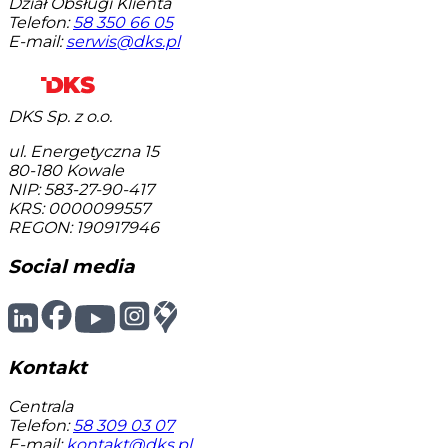
Dział Obsługi Klienta
Telefon:
58 350 66 05
E-mail:
serwis@dks.pl
DKS Sp. z o.o.
ul. Energetyczna 15
80-180
Kowale
NIP: 583-27-90-417
KRS: 0000099557
REGON: 190917946
Social media
Kontakt
Centrala
Telefon:
58 309 03 07
E-mail:
kontakt@dks.pl