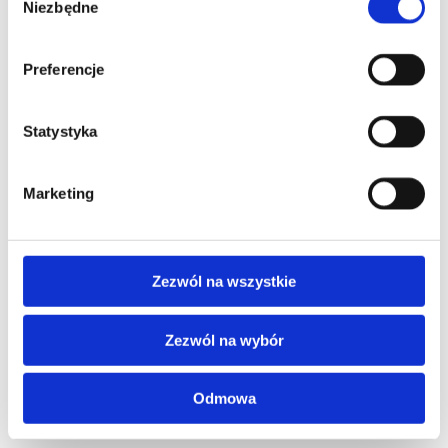
Niezbędne
zgody
Eksport
Preferencje
Statystyka
Marketing
Zezwól na wszystkie
Zezwól na wybór
Odmowa