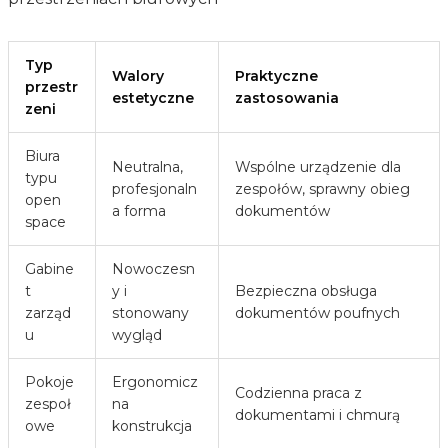
Typ
Walory
Praktyczne
przestr
estetyczne
zastosowania
zeni
Biura
Neutralna,
Wspólne urządzenie dla
typu
profesjonaln
zespołów, sprawny obieg
open
a forma
dokumentów
space
Gabine
Nowoczesn
t
y i
Bezpieczna obsługa
zarząd
stonowany
dokumentów poufnych
u
wygląd
Pokoje
Ergonomicz
Codzienna praca z
zespoł
na
dokumentami i chmurą
owe
konstrukcja