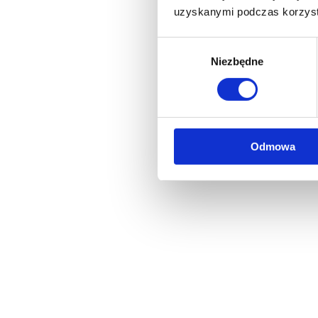
uzyskanymi podczas korzysta
Wybór
Niezbędne
zgody
Odmowa