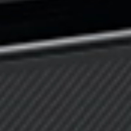
Jesteśmy tutaj, aby odpowiedzieć na Twoje pytania i
pomóc w każdej sprawie.
Porozmawiajmy
DKS Sp. z o.o.
ul. Energetyczna 15
80-180
Kowale
NIP: 583-27-90-417
KRS: 0000099557
REGON: 190917946
Social media
Szybkie menu
O nas