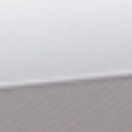
Home
>
Oferta
>
Produkty
>
Hp Design Jet T650 36 In
Printer