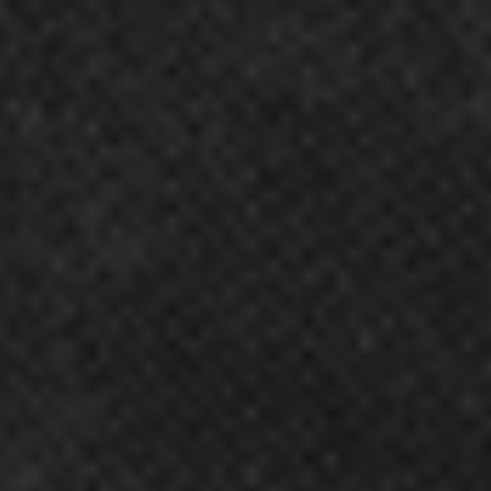
Ochrona sygnalistów