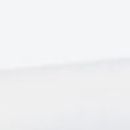
Rozwiązania Video
XSM Medyk
Materiały eksploatacyjne
Serwis
Zgłoszenie serwisowe
Serwis urządzeń wielofunkcyjnych
Serwis urządzeń produkcyjnych
Serwis urządzeń wielkoformatowych
Kontrakt Obsługi Serwisowej
O firmie
DKS
Oddziały
Kariera
Certyfikaty
Blog
Strefa Klienta
Eksport
Kontakt