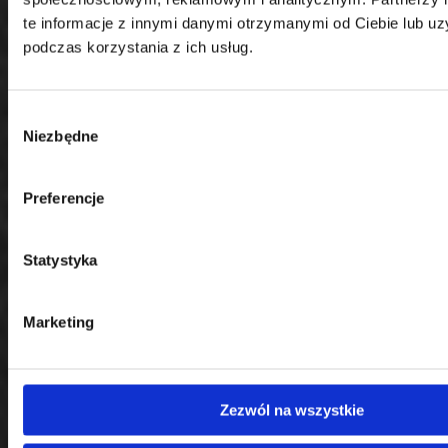
te informacje z innymi danymi otrzymanymi od Ciebie lub u
podczas korzystania z ich usług.
Wybór
Niezbędne
Kontakt
zgody
Centrala
Preferencje
Telefon:
58 309 03 07
E-mail:
kontakt@dks.pl
Dział Obsługi Klienta
Statystyka
Telefon:
58 350 66 05
E-mail:
serwis@dks.pl
Marketing
DKS Sp. z o.o.
ul. Energetyczna 15
Zezwól na wszystkie
80-180
Kowale
NIP: 583-27-90-417