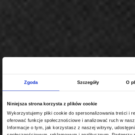
Klauzula Ochrony Danych / Data Protection
Zgoda
Szczegóły
O p
Niniejsza strona korzysta z plików cookie
Wykorzystujemy pliki cookie do spersonalizowania treści i r
oferować funkcje społecznościowe i analizować ruch w nasze
Informacje o tym, jak korzystasz z naszej witryny, udostęp
społecznościowym, reklamowym i analitycznym. Partnerzy