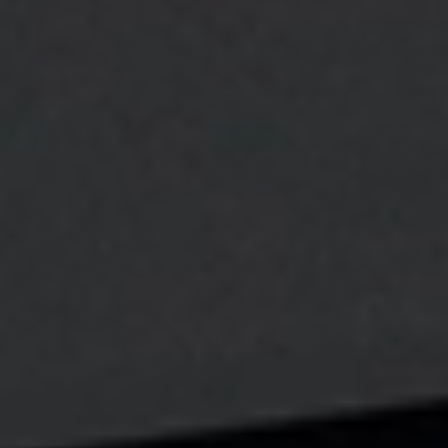
HP DesignJet T650 36-in Printer
Jedna z najbardziej kompakowych 36 calowych
wielkoformatowych drukarkek dedykowana do biur
architektonnicznych i firm projektowych
drukujących na własne potrzeby.
Skontaktuj się z nami!