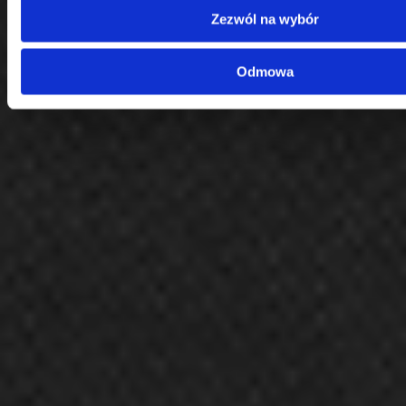
KRS: 0000099557
Zezwól na wybór
REGON: 190917946
Social media
Odmowa
Kontakt
Centrala
Telefon:
58 309 03 07
E-mail:
kontakt@dks.pl
Dział Obsługi Klienta
Telefon:
58 350 66 05
E-mail:
serwis@dks.pl
Szybkie menu
O nas