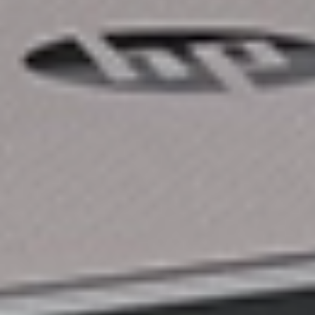
HP
HP DesignJet T650 36-in
Printer
Producent
:
HP
Technologia druku
:
atrament
Przeznaczenie
:
CAD / GIS
Ilość kolorów/atramentów
:
4
Ilość rolek
:
1
szerkość druku
:
36"