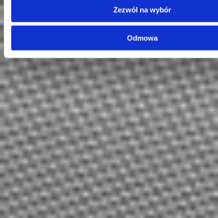
KRS: 0000099557
Zezwól na wybór
REGON: 190917946
Social media
Odmowa
Kontakt
Centrala
Telefon:
58 309 03 07
E-mail:
kontakt@dks.pl
Dział Obsługi Klienta
Telefon:
58 350 66 05
E-mail:
serwis@dks.pl
Szybkie menu
O nas