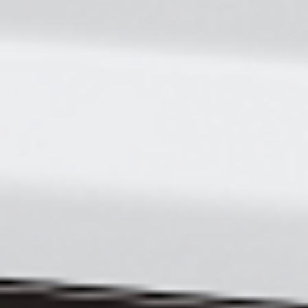
HP DesignJet T2600PS 36-in MFP
36 calowe urządzenie MFP dla CAD i GIS. W
standardzie PostScript. Dostępne jako rozwiązanie
jedno, lub dwurolkowe.
Skontaktuj się z nami!