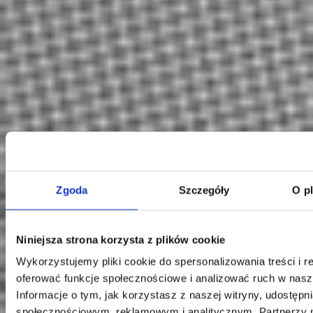
Klauzula Ochrony Danych / Data Protection
Zgoda
Szczegóły
O p
Niniejsza strona korzysta z plików cookie
Wykorzystujemy pliki cookie do spersonalizowania treści i r
oferować funkcje społecznościowe i analizować ruch w nasze
Informacje o tym, jak korzystasz z naszej witryny, udostęp
społecznościowym, reklamowym i analitycznym. Partnerzy