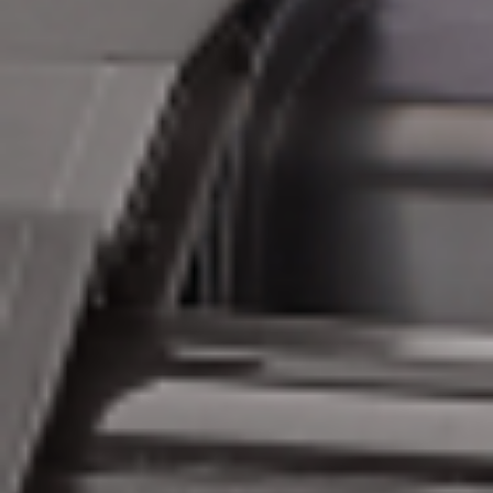
HP
HP DesignJet T2600PS
36-in MFP
Producent
:
HP
Technologia druku
:
atrament
Przeznaczenie
:
CAD / GIS
Ilość kolorów
:
inne
Ilość rolek
:
2
szerkość druku
:
36"