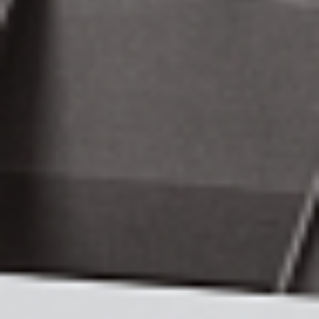
Tehnologia skanowania
:
CIS (kontaktowy)
Skontaktuj się z nami
Opis
Do pobrania