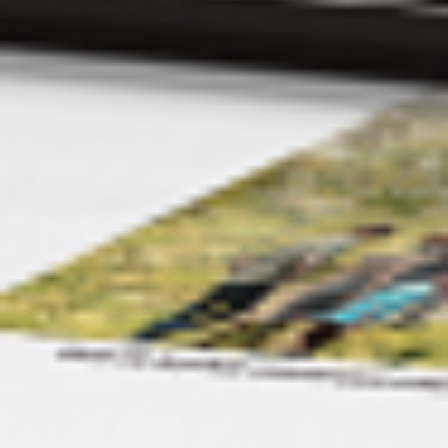
Jesteśmy tutaj, aby odpowiedzieć na Twoje pytania i
pomóc w każdej sprawie.
Porozmawiajmy
DKS Sp. z o.o.
ul. Energetyczna 15
80-180
Kowale
NIP: 583-27-90-417
KRS: 0000099557
REGON: 190917946
Social media
Szybkie menu
O nas