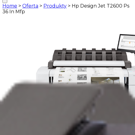
Home
>
Oferta
>
Produkty
>
Hp Design Jet T2600 Ps
36 In Mfp