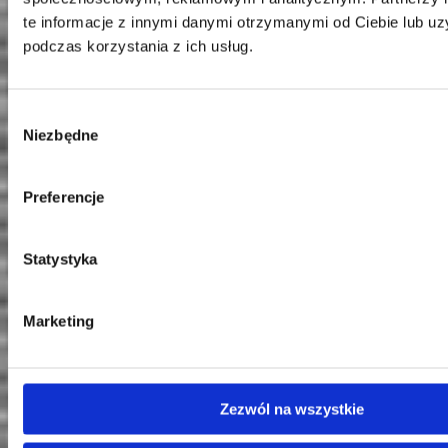
te informacje z innymi danymi otrzymanymi od Ciebie lub u
podczas korzystania z ich usług.
Wybór
Niezbędne
Kontakt
zgody
Centrala
Preferencje
Telefon:
58 309 03 07
E-mail:
kontakt@dks.pl
Dział Obsługi Klienta
Statystyka
Telefon:
58 350 66 05
E-mail:
serwis@dks.pl
Marketing
DKS Sp. z o.o.
ul. Energetyczna 15
Zezwól na wszystkie
80-180
Kowale
NIP: 583-27-90-417