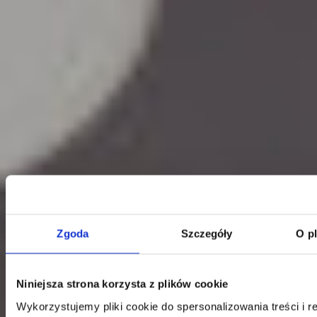
Klauzula Ochrony Danych / Data Protection
Zgoda
Szczegóły
O p
Niniejsza strona korzysta z plików cookie
Wykorzystujemy pliki cookie do spersonalizowania treści i r
Kontakt