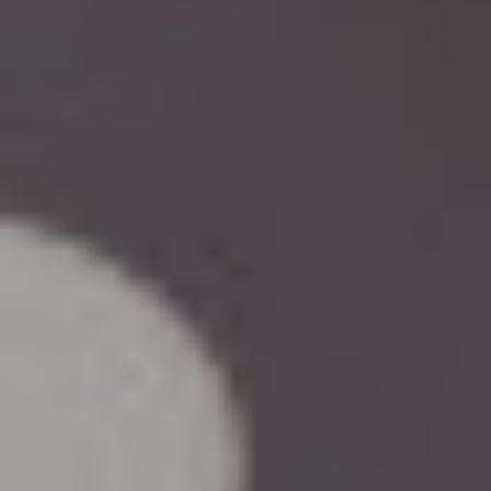
Ochrona sygnalistów