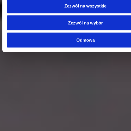
Zezwól na wszystkie
Kontakt
Centrala
Zezwól na wybór
Telefon:
58 309 03 07
E-mail:
kontakt@dks.pl
Odmowa
Dział Obsługi Klienta
Telefon:
58 350 66 05
E-mail:
serwis@dks.pl
Szybkie menu
O nas