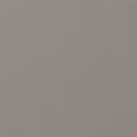
Ochrona sygnalistów