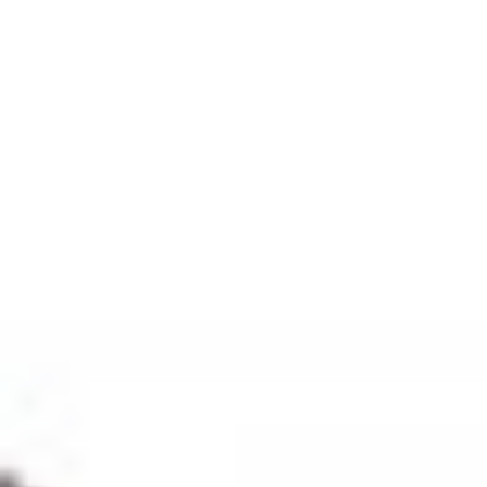
ul. Energetyczna 15
80-180
Kowale
NIP: 583-27-90-417
KRS: 0000099557
REGON: 190917946
Social media
Szybkie menu
O nas