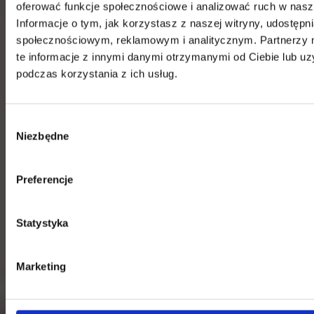
oferować funkcje społecznościowe i analizować ruch w nasze
Centrala
Informacje o tym, jak korzystasz z naszej witryny, udostęp
Telefon:
58 309 03 07
społecznościowym, reklamowym i analitycznym. Partnerzy
E-mail:
kontakt@dks.pl
te informacje z innymi danymi otrzymanymi od Ciebie lub u
podczas korzystania z ich usług.
Dział Obsługi Klienta
Telefon:
58 350 66 05
E-mail:
serwis@dks.pl
Wybór
Niezbędne
zgody
DKS Sp. z o.o.
ul. Energetyczna 15
Preferencje
80-180
Kowale
NIP: 583-27-90-417
KRS: 0000099557
Statystyka
REGON: 190917946
Social media
Marketing