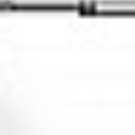
Rozwiązania Video
XSM Medyk
Materiały eksploatacyjne
Serwis
Zgłoszenie serwisowe
Serwis urządzeń wielofunkcyjnych
Serwis urządzeń produkcyjnych
Serwis urządzeń wielkoformatowych
Kontrakt Obsługi Serwisowej
O firmie
DKS
Oddziały
Kariera
Certyfikaty
Blog
Strefa Klienta
Eksport
Kontakt