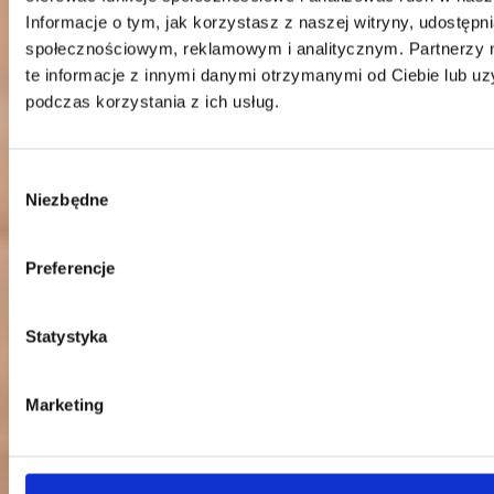
Centrala
Informacje o tym, jak korzystasz z naszej witryny, udostęp
Telefon:
58 309 03 07
społecznościowym, reklamowym i analitycznym. Partnerzy
E-mail:
kontakt@dks.pl
te informacje z innymi danymi otrzymanymi od Ciebie lub u
Dział Obsługi Klienta
podczas korzystania z ich usług.
Telefon:
58 350 66 05
E-mail:
serwis@dks.pl
Wybór
Niezbędne
zgody
DKS Sp. z o.o.
ul. Energetyczna 15
Preferencje
80-180
Kowale
NIP: 583-27-90-417
KRS: 0000099557
Statystyka
REGON: 190917946
Social media
Marketing