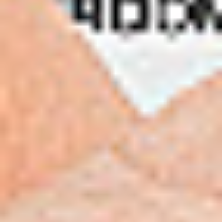
Contex
HD Ultra 42 MFP REPRO
Skontaktuj się z nami
Opis
Do pobrania
Skanery Contex HD Ultra są stworzone dla
profesjonalistów, dla których jakość obrazu i szybkość
skanowania są priorytetem bez kompromisów. Seria
HD Ultra to skanery o szerokości 914 mm (36") i 1067
mm (42") oraz o dwóch prędkościach skanowania. W
każdej chwili możesz zakupić licencję rozszerzającą