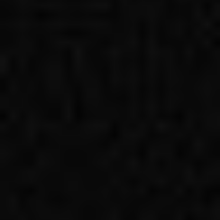
Ochrona sygnalistów
Klauzula Ochrony Danych / Data Protection