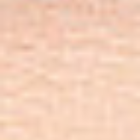
możliwości skanera, co daje Ci swobodę wyboru w
każdej chwili, gdy tego potrzebujesz. Zastosowane
kamery CCD o unikalnych parametrach pozwalają
uzyskać doskonały obraz z oryginałów bardzo niskiej
jakości, system prowadzenia dokumentów daje
możliwość skanowania oryginałów zniszczonych i
poklejonych, o grubości do 15mm. Doskonałe
technologie do obsługi wielkoformatowych
dokumentów cyfrowych zapewniające wzrost
wydajności nawet o 300%.
Skontaktuj się z nami!
Jesteśmy tutaj, aby odpowiedzieć na Twoje pytania i
pomóc w każdej sprawie.
Porozmawiajmy
DKS Sp. z o.o.
ul. Energetyczna 15