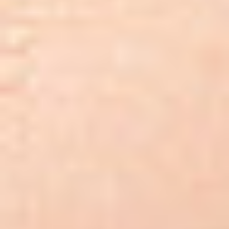
80-180
Kowale
NIP: 583-27-90-417
KRS: 0000099557
REGON: 190917946
Social media
Szybkie menu
O nas