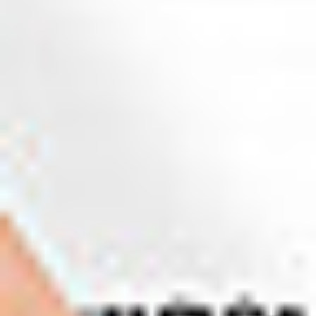
Home
>
Oferta
>
Produkty
>
Hd Ultra 42 Mfp Repro