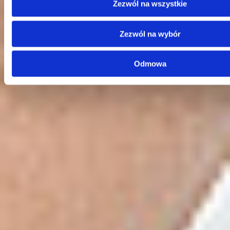
Kontakt
Zezwól na wszystkie
Centrala
Telefon:
58 309 03 07
Zezwól na wybór
E-mail:
kontakt@dks.pl
Dział Obsługi Klienta
Odmowa
Telefon:
58 350 66 05
E-mail:
serwis@dks.pl
Szybkie menu
O nas