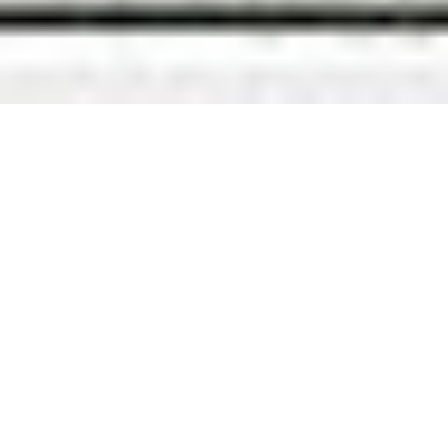
Jesteśmy tutaj, aby odpowiedzieć na Twoje pytania i
pomóc w każdej sprawie.
Porozmawiajmy