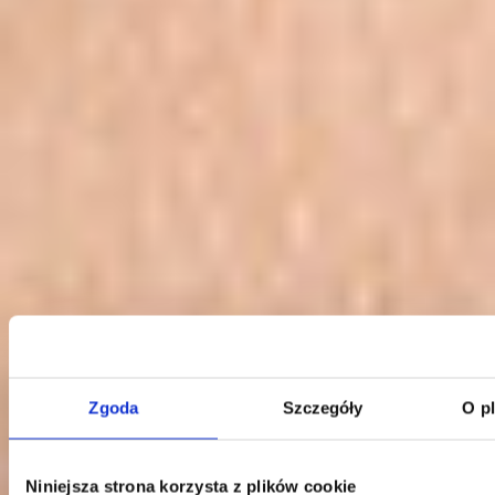
Klauzula Ochrony Danych / Data Protection
Zgoda
Szczegóły
O p
Niniejsza strona korzysta z plików cookie