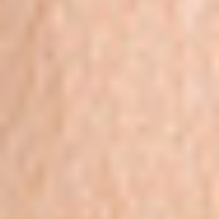
Ochrona sygnalistów