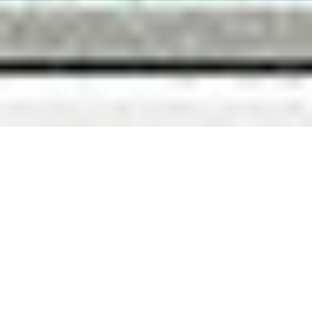
Skontaktuj się z nami!
Jesteśmy tutaj, aby odpowiedzieć na Twoje pytania i
pomóc w każdej sprawie.
Porozmawiajmy