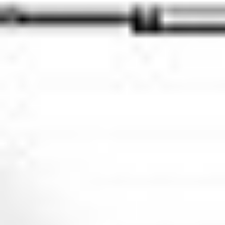
Rozwiązania Video
XSM Medyk
Materiały eksploatacyjne
Serwis
Zgłoszenie serwisowe
Serwis urządzeń wielofunkcyjnych
Serwis urządzeń produkcyjnych
Serwis urządzeń wielkoformatowych
Kontrakt Obsługi Serwisowej
O firmie
DKS
Oddziały
Kariera
Certyfikaty
Blog
Strefa Klienta
Eksport
Kontakt