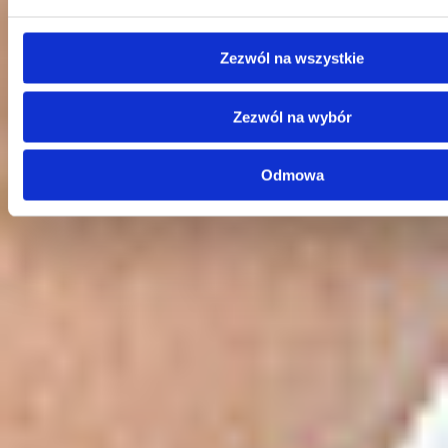
Zezwól na wszystkie
Kontakt
Zezwól na wybór
Centrala
Telefon:
58 309 03 07
E-mail:
kontakt@dks.pl
Odmowa
Dział Obsługi Klienta
Telefon:
58 350 66 05
E-mail:
serwis@dks.pl
Szybkie menu
O nas