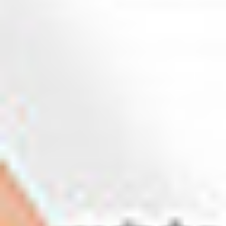
Home
>
Oferta
>
Produkty
>
Hd Ultra 3690
Scanstation Pro