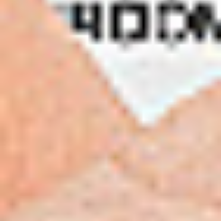
Contex
HD Ultra 3690
ScanStation PRO
Skontaktuj się z nami
Opis
Do pobrania
Skanery serii HD Ultra mogą zostać wyposażone w
pakiet ScanStation PRO, tworzący wydajny system
skanująco-kopiujący. Opcja ta dostępna jest dla