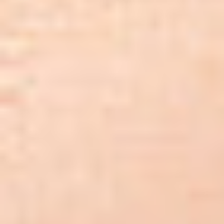
DKS Sp. z o.o.
ul. Energetyczna 15
80-180
Kowale
NIP: 583-27-90-417
KRS: 0000099557
REGON: 190917946
Social media
Szybkie menu
O nas