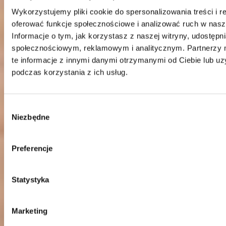
Wykorzystujemy pliki cookie do spersonalizowania treści i r
oferować funkcje społecznościowe i analizować ruch w nasze
Kontakt
Informacje o tym, jak korzystasz z naszej witryny, udostęp
Centrala
społecznościowym, reklamowym i analitycznym. Partnerzy
Telefon:
58 309 03 07
te informacje z innymi danymi otrzymanymi od Ciebie lub u
E-mail:
kontakt@dks.pl
podczas korzystania z ich usług.
Dział Obsługi Klienta
Telefon:
58 350 66 05
E-mail:
serwis@dks.pl
Wybór
Niezbędne
zgody
DKS Sp. z o.o.
Preferencje
ul. Energetyczna 15
80-180
Kowale
NIP: 583-27-90-417
Statystyka
KRS: 0000099557
REGON: 190917946
Marketing
Social media