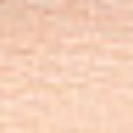
wszystkich modeli serii HD Ultra. ScanStation PRO
umożliwia najbardziej skuteczne skanowanie,
kopiowanie, zapisywanie i archiwizację dowolnego
dokumentu wielkoformatowego. Contex ScanStation
PRO to unikalna technologia, która przyspiesza cały
proces o 30%, zwiększa wydajność i zmniejsza koszty
użytkowania. Może współpracować z każdą
infrastrukturą informatyczną. Idealny jako
samodzielne urządzenie służące do skanowania lub w
połączeniu z wybranymi drukarkami. Pozwalająca na
dopasowanie elastyczna konfiguracja umożliwia
umieszczenie skanera obok plotera lub pozwala
zaoszczędzić miejsce dzięki opcji wysokiej podstawy,
która pozwoli na jego ustawienie nad ploterem.</>
Skontaktuj się z nami!
Jesteśmy tutaj, aby odpowiedzieć na Twoje pytania i
pomóc w każdej sprawie.
Porozmawiajmy