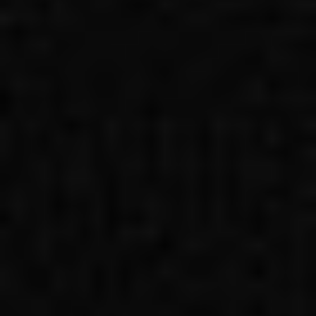
Ochrona sygnalistów