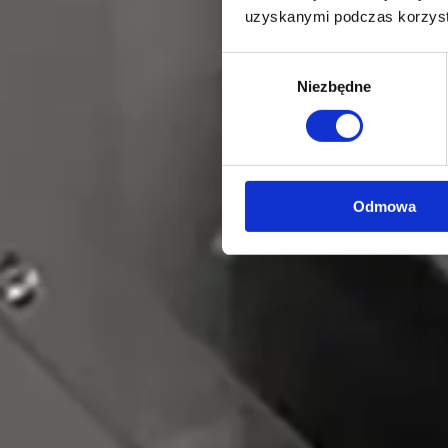
uzyskanymi podczas korzysta
Wybór
Niezbędne
zgody
Odmowa