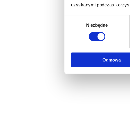
uzyskanymi podczas korzysta
Wybór
Niezbędne
zgody
Odmowa