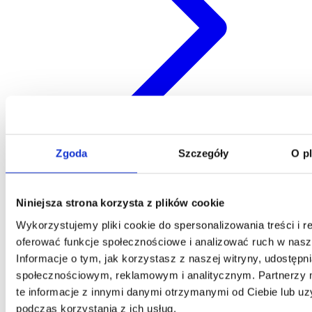
Zgoda
Szczegóły
O p
Kontakt
Niniejsza strona korzysta z plików cookie
Centrala
Wykorzystujemy pliki cookie do spersonalizowania treści i r
Telefon:
58 309 03 07
oferować funkcje społecznościowe i analizować ruch w nasze
E-mail:
kontakt@dks.pl
Informacje o tym, jak korzystasz z naszej witryny, udostęp
Dział Obsługi Klienta
społecznościowym, reklamowym i analitycznym. Partnerzy
Telefon:
58 350 66 05
te informacje z innymi danymi otrzymanymi od Ciebie lub u
E-mail:
serwis@dks.pl
podczas korzystania z ich usług.