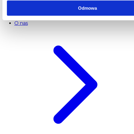
E-mail:
serwis@dks.pl
Odmowa
Szybkie menu
O nas