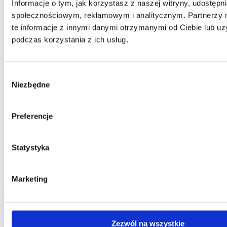
Informacje o tym, jak korzystasz z naszej witryny, udostęp
Telefon:
58 309 03 07
E-mail:
kontakt@dks.pl
społecznościowym, reklamowym i analitycznym. Partnerzy
te informacje z innymi danymi otrzymanymi od Ciebie lub u
Dział Obsługi Klienta
podczas korzystania z ich usług.
Telefon:
58 350 66 05
E-mail:
serwis@dks.pl
Wybór
Niezbędne
zgody
DKS Sp. z o.o.
ul. Energetyczna 15
Preferencje
80-180
Kowale
NIP: 583-27-90-417
KRS: 0000099557
REGON: 190917946
Statystyka
Social media
Marketing
Kontakt
Zezwól na wszystkie