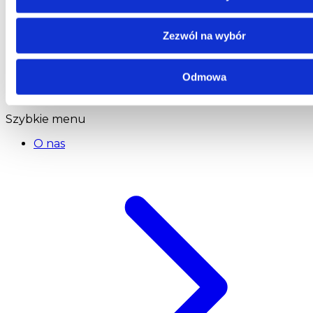
Centrala
Telefon:
58 309 03 07
Zezwól na wybór
E-mail:
kontakt@dks.pl
Dział Obsługi Klienta
Odmowa
Telefon:
58 350 66 05
E-mail:
serwis@dks.pl
Szybkie menu
O nas