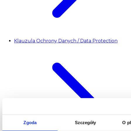
Klauzula Ochrony Danych / Data Protection
Zgoda
Szczegóły
O p