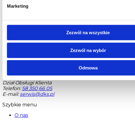
REGON: 190917946
Marketing
Social media
Zezwól na wszystkie
Kontakt
Zezwól na wybór
Centrala
Telefon:
58 309 03 07
Odmowa
E-mail:
kontakt@dks.pl
Dział Obsługi Klienta
Telefon:
58 350 66 05
E-mail:
serwis@dks.pl
Szybkie menu
O nas