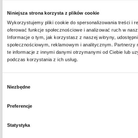
Niniejsza strona korzysta z plików cookie
Wykorzystujemy pliki cookie do spersonalizowania treści i r
oferować funkcje społecznościowe i analizować ruch w nasze
Informacje o tym, jak korzystasz z naszej witryny, udostęp
Kontakt
społecznościowym, reklamowym i analitycznym. Partnerzy
Centrala
te informacje z innymi danymi otrzymanymi od Ciebie lub u
Telefon:
58 309 03 07
podczas korzystania z ich usług.
E-mail:
kontakt@dks.pl
Dział Obsługi Klienta
Telefon:
58 350 66 05
Wybór
E-mail:
serwis@dks.pl
Niezbędne
zgody
Preferencje
DKS Sp. z o.o.
ul. Energetyczna 15
Statystyka
80-180
Kowale
NIP: 583-27-90-417
KRS: 0000099557