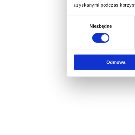
uzyskanymi podczas korzysta
Wybór
Niezbędne
zgody
Odmowa