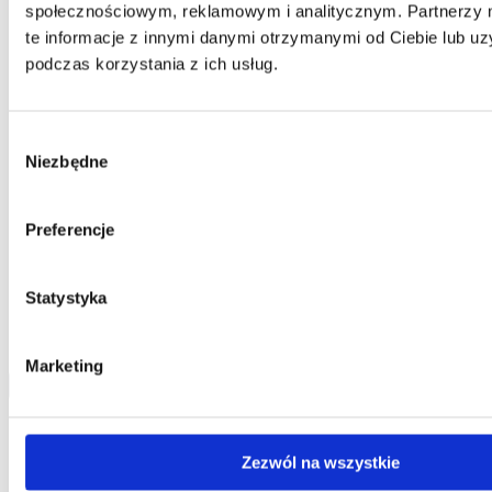
społecznościowym, reklamowym i analitycznym. Partnerzy
te informacje z innymi danymi otrzymanymi od Ciebie lub u
Dział Obsługi Klienta
Telefon:
58 350 66 05
podczas korzystania z ich usług.
E-mail:
serwis@dks.pl
Wybór
Niezbędne
DKS Sp. z o.o.
zgody
ul. Energetyczna 15
80-180
Kowale
Preferencje
NIP: 583-27-90-417
KRS: 0000099557
REGON: 190917946
Statystyka
Social media
Marketing
Kontakt
Zezwól na wszystkie
Centrala