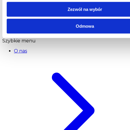
Telefon:
58 309 03 07
E-mail:
kontakt@dks.pl
Zezwól na wybór
Dział Obsługi Klienta
Telefon:
58 350 66 05
Odmowa
E-mail:
serwis@dks.pl
Szybkie menu
O nas