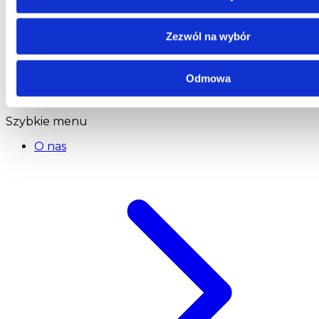
Centrala
Telefon:
58 309 03 07
Zezwól na wybór
E-mail:
kontakt@dks.pl
Dział Obsługi Klienta
Odmowa
Telefon:
58 350 66 05
E-mail:
serwis@dks.pl
Szybkie menu
O nas