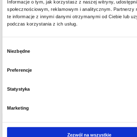
Informacje o tym, jak korzystasz z naszej witryny, udostęp
Telefon:
58 309 03 07
E-mail:
kontakt@dks.pl
społecznościowym, reklamowym i analitycznym. Partnerzy
te informacje z innymi danymi otrzymanymi od Ciebie lub u
Dział Obsługi Klienta
podczas korzystania z ich usług.
Telefon:
58 350 66 05
E-mail:
serwis@dks.pl
Wybór
Niezbędne
zgody
DKS Sp. z o.o.
ul. Energetyczna 15
Preferencje
80-180
Kowale
NIP: 583-27-90-417
KRS: 0000099557
REGON: 190917946
Statystyka
Social media
Marketing
Kontakt
Zezwól na wszystkie