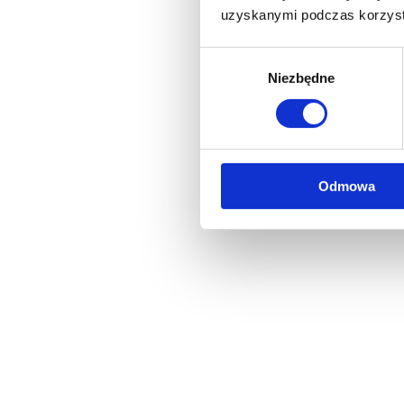
uzyskanymi podczas korzysta
Wybór
Niezbędne
zgody
Odmowa