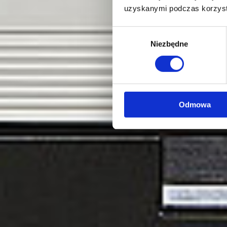
uzyskanymi podczas korzysta
Wybór
Niezbędne
zgody
Odmowa