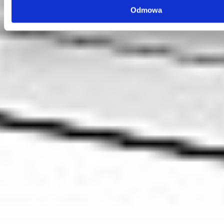
Odmowa
Szybkie menu
O nas