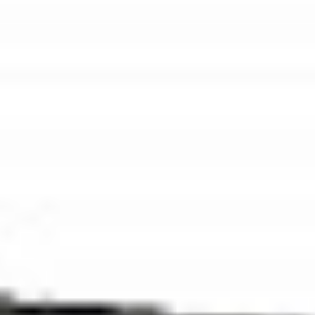
KIP
KIP 2300
Skontaktuj się z nami
Opis
Do pobrania
Skaner KIP 2300 wyznacza wyjątkowo wysoki
standard dla szybkości, jakości i elastyczności w
cyfrowym systemie przechwytywania obrazu.
Najlepsza w swojej klasie wydajność osiągalna dzięki
połączeniu kamer i dużej przepustowość danych bez
przerw systemowych lub spowolnienia. Obsługa