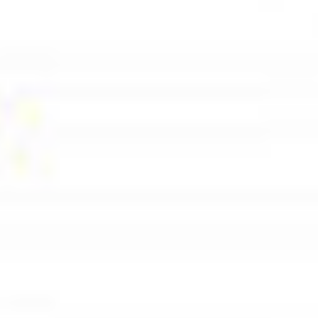
Ochrona sygnalistów