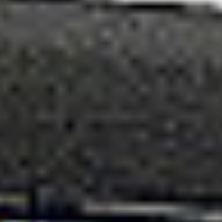
sztywnych nośników (np. blacha, tektura, karton) o
grubości do 16 mm.
Skontaktuj się z nami!
Jesteśmy tutaj, aby odpowiedzieć na Twoje pytania i
pomóc w każdej sprawie.
Porozmawiajmy
DKS Sp. z o.o.
ul. Energetyczna 15
80-180
Kowale
NIP: 583-27-90-417
KRS: 0000099557
REGON: 190917946
Social media