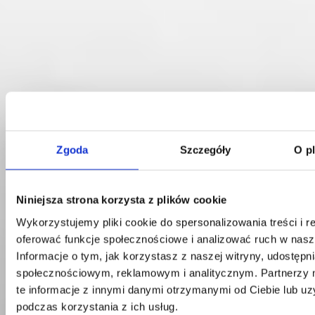
Zgoda
Szczegóły
O p
Kontakt
Niniejsza strona korzysta z plików cookie
Centrala
Wykorzystujemy pliki cookie do spersonalizowania treści i r
Telefon:
58 309 03 07
E-mail:
kontakt@dks.pl
oferować funkcje społecznościowe i analizować ruch w nasze
Informacje o tym, jak korzystasz z naszej witryny, udostęp
Dział Obsługi Klienta
społecznościowym, reklamowym i analitycznym. Partnerzy
Telefon:
58 350 66 05
te informacje z innymi danymi otrzymanymi od Ciebie lub u
E-mail:
serwis@dks.pl
podczas korzystania z ich usług.