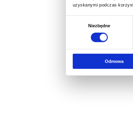
uzyskanymi podczas korzysta
Wybór
Niezbędne
zgody
Odmowa