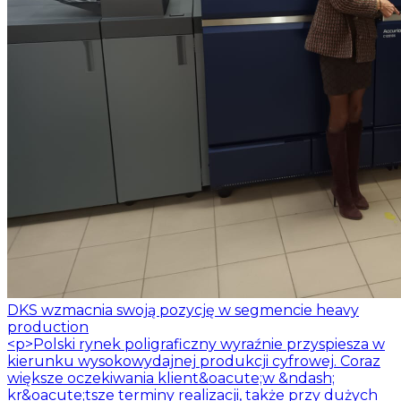
DKS wzmacnia swoją pozycję w segmencie heavy
production
<p>Polski rynek poligraficzny wyraźnie przyspiesza w
kierunku wysokowydajnej produkcji cyfrowej. Coraz
większe oczekiwania klient&oacute;w &ndash;
kr&oacute;tsze terminy realizacji, także przy dużych