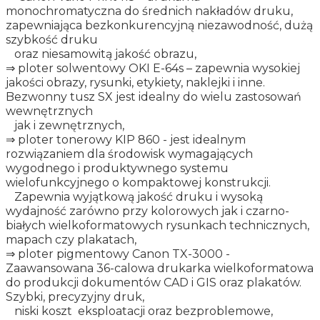
monochromatyczna do średnich nakładów druku,
zapewniająca bezkonkurencyjną niezawodność, dużą
szybkość druku
oraz niesamowitą jakość obrazu,
⇒ ploter solwentowy OKI E-64s – zapewnia wysokiej
jakości obrazy, rysunki, etykiety, naklejki i inne.
Bezwonny tusz SX jest idealny do wielu zastosowań
wewnętrznych
jak i zewnętrznych,
⇒ ploter tonerowy KIP 860 - jest idealnym
rozwiązaniem dla środowisk wymagających
wygodnego i produktywnego systemu
wielofunkcyjnego o kompaktowej konstrukcji.
Zapewnia wyjątkową jakość druku i wysoką
wydajność zarówno przy kolorowych jak i czarno-
białych wielkoformatowych rysunkach technicznych,
mapach czy plakatach,
⇒ ploter pigmentowy Canon TX-3000 -
Zaawansowana 36-calowa drukarka wielkoformatowa
do produkcji dokumentów CAD i GIS oraz plakatów.
Szybki, precyzyjny druk,
niski koszt eksploatacji oraz bezproblemowe,