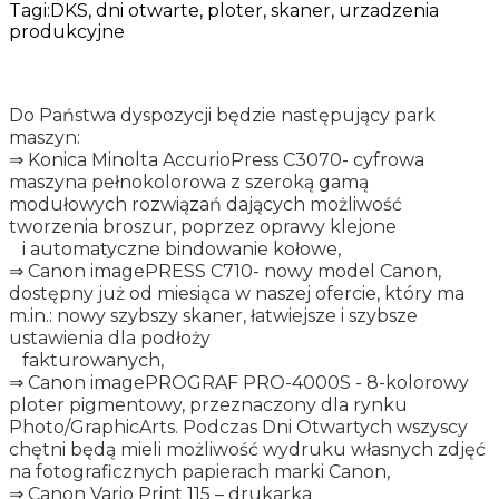
Tagi:
DKS, dni otwarte, ploter, skaner, urzadzenia
produkcyjne
Do Państwa dyspozycji będzie następujący park
maszyn:
⇒ Konica Minolta AccurioPress C3070- cyfrowa
maszyna pełnokolorowa z szeroką gamą
modułowych rozwiązań dających możliwość
tworzenia broszur, poprzez oprawy klejone
i automatyczne bindowanie kołowe,
⇒ Canon imagePRESS C710- nowy model Canon,
dostępny już od miesiąca w naszej ofercie, który ma
m.in.: nowy szybszy skaner, łatwiejsze i szybsze
ustawienia dla podłoży
fakturowanych,
⇒ Canon imagePROGRAF PRO-4000S - 8-kolorowy
ploter pigmentowy, przeznaczony dla rynku
Photo/GraphicArts. Podczas Dni Otwartych wszyscy
chętni będą mieli możliwość wydruku własnych zdjęć
na fotograficznych papierach marki Canon,
⇒ Canon Vario Print 115 – drukarka