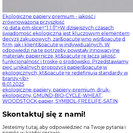
Ekologiczne papiery premium - jakość i
zrównoważona przyszłość
<p data-pm-slice="1 1 []">W dzisiejszych czasach
świadomość ekologiczna jest kluczowym elementem
decyzji zakupowych, zar&oacute;wno wśr&oacute;d
firm, jak i klient&oacute;w indywidualnych. W
odpowiedzi na te potrzeby powstały innowacyjne
materiały papiernicze, kt&oacute;re łączą jakość,
funkcjonalność i troskę o środowisko. Przedstawiamy
pięć unikalnych propozycji papier&oacute;w
ekologicznych, kt&oacute;re redefiniują standardy w
branży.</p>
8.01.2025
ekologiczne-papiery, papiery-premium, druk-
ekologiczny, GMUND-BIO-CYCLE-WHEAT,
WOODSTOCK-papier, SYMBOL-FREELIFE-SATIN
Skontaktuj się z nami!
Jesteśmy tutaj, aby odpowiedzieć na Twoje pytania i
pomóc w każdej sprawie.