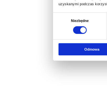
uzyskanymi podczas korzysta
Wybór
Niezbędne
zgody
Odmowa