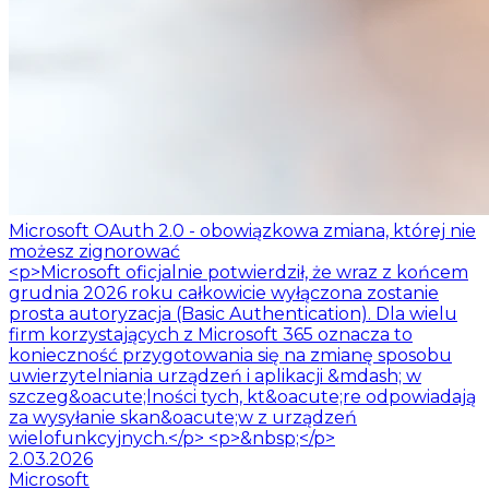
Microsoft OAuth 2.0 - obowiązkowa zmiana, której nie
możesz zignorować
<p>Microsoft oficjalnie potwierdził, że wraz z końcem
grudnia 2026 roku całkowicie wyłączona zostanie
prosta autoryzacja (Basic Authentication). Dla wielu
firm korzystających z Microsoft 365 oznacza to
konieczność przygotowania się na zmianę sposobu
uwierzytelniania urządzeń i aplikacji &mdash; w
szczeg&oacute;lności tych, kt&oacute;re odpowiadają
za wysyłanie skan&oacute;w z urządzeń
wielofunkcyjnych.</p> <p>&nbsp;</p>
2.03.2026
Microsoft