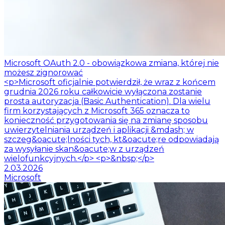
Microsoft OAuth 2.0 - obowiązkowa zmiana, której nie
możesz zignorować
<p>Microsoft oficjalnie potwierdził, że wraz z końcem
grudnia 2026 roku całkowicie wyłączona zostanie
prosta autoryzacja (Basic Authentication). Dla wielu
firm korzystających z Microsoft 365 oznacza to
konieczność przygotowania się na zmianę sposobu
uwierzytelniania urządzeń i aplikacji &mdash; w
szczeg&oacute;lności tych, kt&oacute;re odpowiadają
za wysyłanie skan&oacute;w z urządzeń
wielofunkcyjnych.</p> <p>&nbsp;</p>
2.03.2026
Microsoft