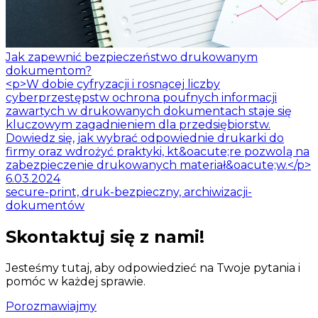
Jak zapewnić bezpieczeństwo drukowanym
dokumentom?
<p>W dobie cyfryzacji i rosnącej liczby
cyberprzestępstw ochrona poufnych informacji
zawartych w drukowanych dokumentach staje się
kluczowym zagadnieniem dla przedsiębiorstw.
Dowiedz się, jak wybrać odpowiednie drukarki do
firmy oraz wdrożyć praktyki, kt&oacute;re pozwolą na
zabezpieczenie drukowanych materiał&oacute;w.</p>
6.03.2024
secure-print, druk-bezpieczny, archiwizacji-
dokumentów
Skontaktuj się z nami!
Jesteśmy tutaj, aby odpowiedzieć na Twoje pytania i
pomóc w każdej sprawie.
Porozmawiajmy