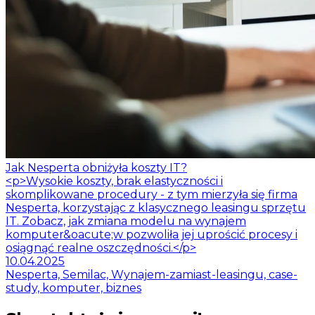
Jak Nesperta obniżyła koszty IT?
<p>Wysokie koszty, brak elastyczności i
skomplikowane procedury - z tym mierzyła się firma
Nesperta, korzystając z klasycznego leasingu sprzętu
IT. Zobacz, jak zmiana modelu na wynajem
komputer&oacute;w pozwoliła jej uprościć procesy i
osiągnąć realne oszczędności.</p>
10.04.2025
Nesperta, Semilac, Wynajem-zamiast-leasingu, case-
study, komputer, biznes