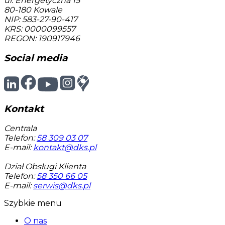
ul. Energetyczna 15
80-180
Kowale
NIP: 583-27-90-417
KRS: 0000099557
REGON: 190917946
Social media
Kontakt
Centrala
Telefon:
58 309 03 07
E-mail:
kontakt@dks.pl
Dział Obsługi Klienta
Telefon:
58 350 66 05
E-mail:
serwis@dks.pl
Szybkie menu
O nas