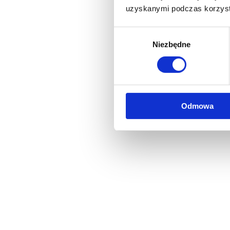
uzyskanymi podczas korzysta
Wybór
Niezbędne
zgody
Odmowa