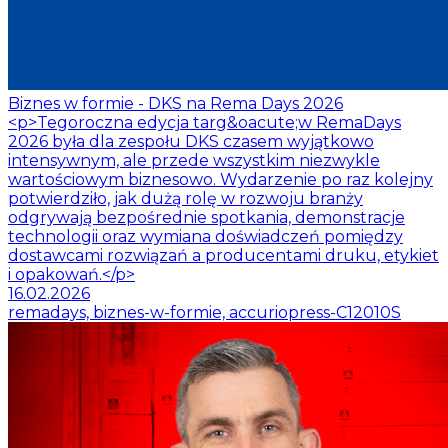
Biznes w formie - DKS na Rema Days 2026
<p>Tegoroczna edycja targ&oacute;w RemaDays
2026 była dla zespołu DKS czasem wyjątkowo
intensywnym, ale przede wszystkim niezwykle
wartościowym biznesowo. Wydarzenie po raz kolejny
potwierdziło, jak dużą rolę w rozwoju branży
odgrywają bezpośrednie spotkania, demonstracje
technologii oraz wymiana doświadczeń pomiędzy
dostawcami rozwiązań a producentami druku, etykiet
i opakowań.</p>
16.02.2026
remadays, biznes-w-formie, accuriopress-C12010S