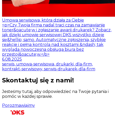
Umowa serwisowa, która działa za Ciebie
<p>Czy Twoja firma nadal traci czas na zamawianie
toner&oacute;w i zgłaszanie awarii drukarek? Zobacz,
jak dzięki umowie serwisowej DKS wszystko dzieje
się&hellip; samo. Automatyczne zgłoszenia, szybkie
reakcje i pełna kontrola nad kosztami &ndash; tak
wygląda nowoczesna obsługa biura bez
przestoj&oacute;w.</p>
6.08.2025
serwis, umowa-serwisowa, drukarki, dla-firm,
kontrakt-serwisowy, serwis-drukarek-dla-firm
Skontaktuj się z nami!
Jesteśmy tutaj, aby odpowiedzieć na Twoje pytania i
pomóc w każdej sprawie.
Porozmawiajmy