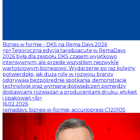
Biznes w formie - DKS na Rema Days 2026
<p>Tegoroczna edycja targ&oacute;w RemaDays
2026 była dla zespołu DKS czasem wyjątkowo
intensywnym, ale przede wszystkim niezwykle
wartościowym biznesowo. Wydarzenie po raz kolejny
potwierdziło, jak dużą rolę w rozwoju branży
odgrywają bezpośrednie spotkania, demonstracje
technologii oraz wymiana doświadczeń pomiędzy
dostawcami rozwiązań a producentami druku, etykiet
i opakowań.</p>
16.02.2026
remadays, biznes-w-formie, accuriopress-C12010S