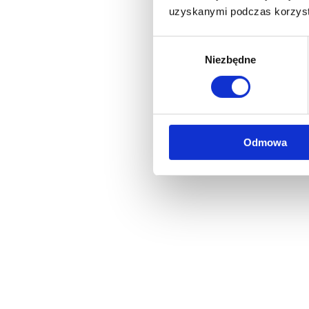
uzyskanymi podczas korzysta
Wybór
Niezbędne
zgody
Odmowa