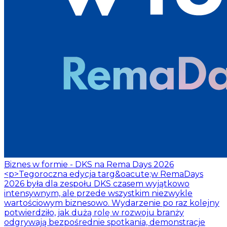
Biznes w formie - DKS na Rema Days 2026
<p>Tegoroczna edycja targ&oacute;w RemaDays
2026 była dla zespołu DKS czasem wyjątkowo
intensywnym, ale przede wszystkim niezwykle
wartościowym biznesowo. Wydarzenie po raz kolejny
potwierdziło, jak dużą rolę w rozwoju branży
odgrywają bezpośrednie spotkania, demonstracje