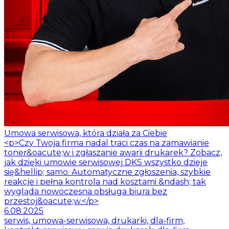
Umowa serwisowa, która działa za Ciebie
<p>Czy Twoja firma nadal traci czas na zamawianie
toner&oacute;w i zgłaszanie awarii drukarek? Zobacz,
jak dzięki umowie serwisowej DKS wszystko dzieje
się&hellip; samo. Automatyczne zgłoszenia, szybkie
reakcje i pełna kontrola nad kosztami &ndash; tak
wygląda nowoczesna obsługa biura bez
przestoj&oacute;w.</p>
6.08.2025
serwis, umowa-serwisowa, drukarki, dla-firm,