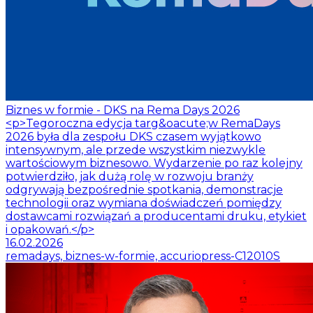
Biznes w formie - DKS na Rema Days 2026
<p>Tegoroczna edycja targ&oacute;w RemaDays
2026 była dla zespołu DKS czasem wyjątkowo
intensywnym, ale przede wszystkim niezwykle
wartościowym biznesowo. Wydarzenie po raz kolejny
potwierdziło, jak dużą rolę w rozwoju branży
odgrywają bezpośrednie spotkania, demonstracje
technologii oraz wymiana doświadczeń pomiędzy
dostawcami rozwiązań a producentami druku, etykiet
i opakowań.</p>
16.02.2026
remadays, biznes-w-formie, accuriopress-C12010S