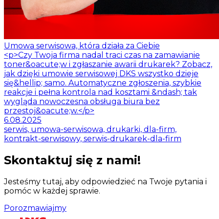
Umowa serwisowa, która działa za Ciebie
<p>Czy Twoja firma nadal traci czas na zamawianie
toner&oacute;w i zgłaszanie awarii drukarek? Zobacz,
jak dzięki umowie serwisowej DKS wszystko dzieje
się&hellip; samo. Automatyczne zgłoszenia, szybkie
reakcje i pełna kontrola nad kosztami &ndash; tak
wygląda nowoczesna obsługa biura bez
przestoj&oacute;w.</p>
6.08.2025
serwis, umowa-serwisowa, drukarki, dla-firm,
kontrakt-serwisowy, serwis-drukarek-dla-firm
Skontaktuj się z nami!
Jesteśmy tutaj, aby odpowiedzieć na Twoje pytania i
pomóc w każdej sprawie.
Porozmawiajmy